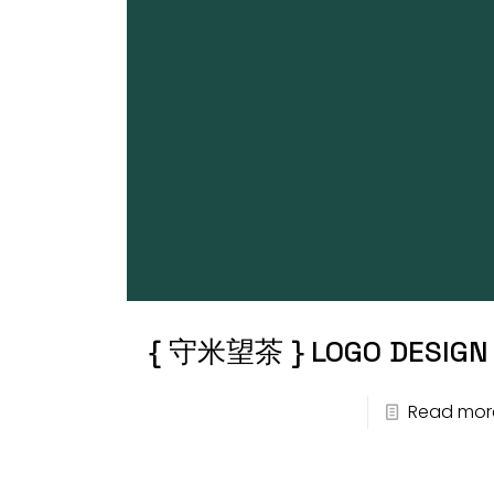
{ 守米望茶 } LOGO DESIGN
Read mor