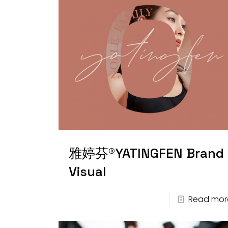
雅婷芬®YATINGFEN Brand
Visual
Read mor